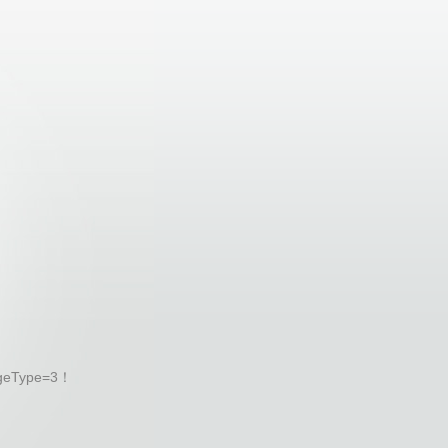
geType=3！