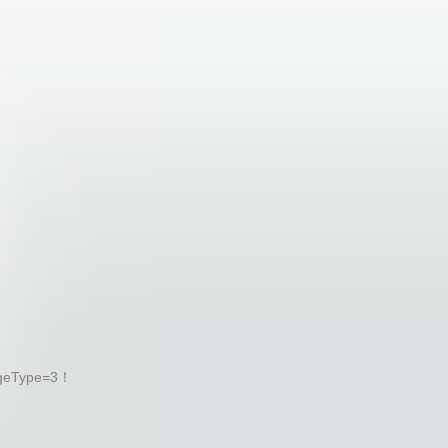
geType=3！