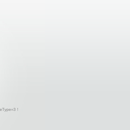
eType=3！