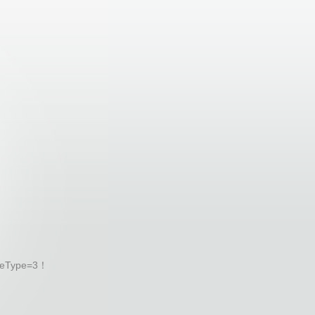
eType=3！