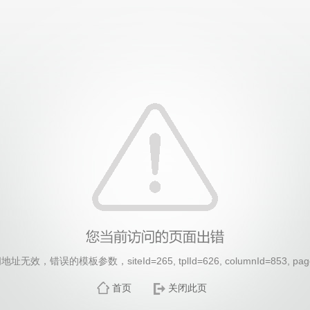
无效，错误的模板参数，siteId=265, tplId=626, columnId=853, pag
首页
关闭此页