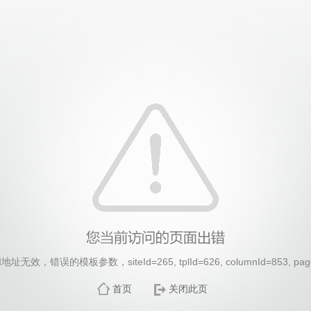
无效，错误的模板参数，siteId=265, tplId=626, columnId=853, pag
首页
关闭此页