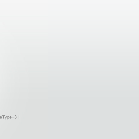
eType=3！