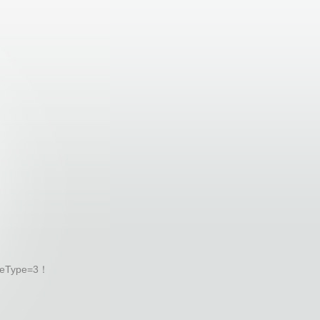
eType=3！