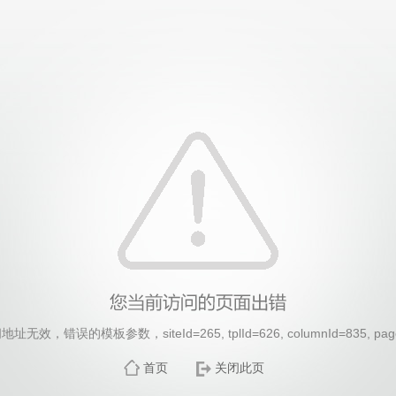
无效，错误的模板参数，siteId=265, tplId=626, columnId=835, pag
首页
关闭此页