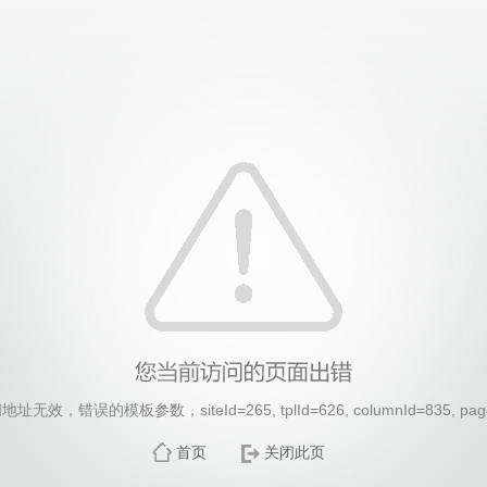
无效，错误的模板参数，siteId=265, tplId=626, columnId=835, pag
首页
关闭此页