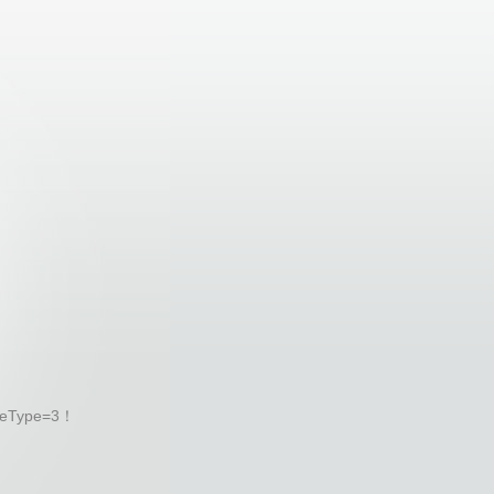
eType=3！