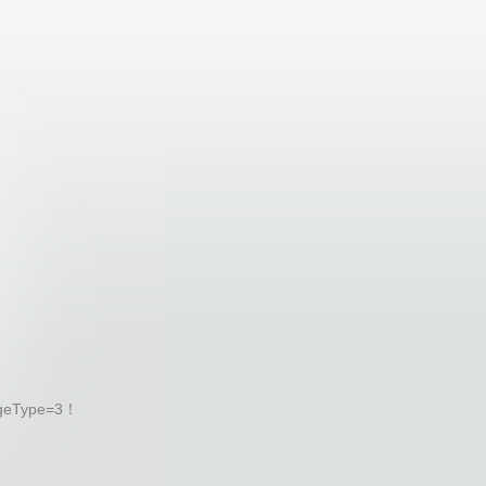
geType=3！