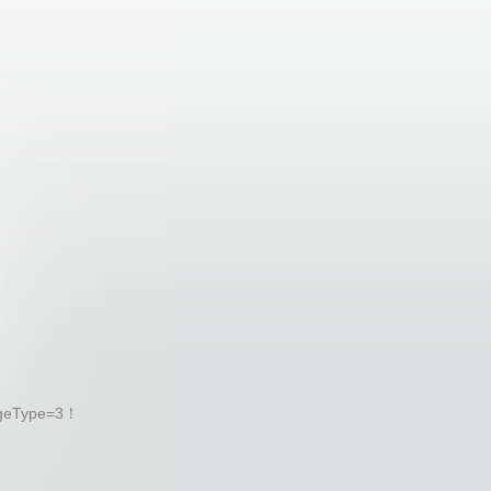
geType=3！