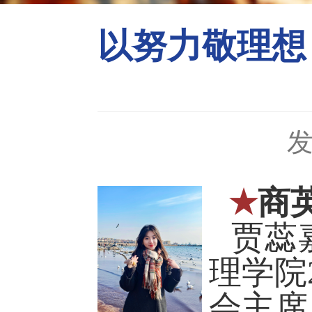
以努力敬理想
发
★
商
贾蕊
理学院
会主席