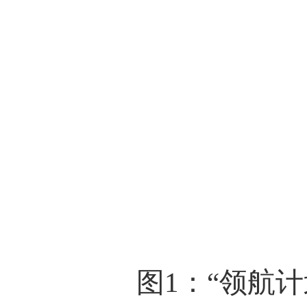
图
1
：“领航