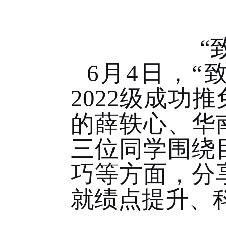
“
6
月
4
日，“
2022
级成功推
的薛轶心、华
三位同学围绕
巧等方面，分
就绩点提升、